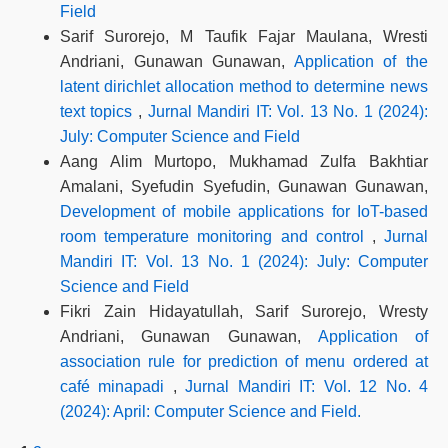
Field
Sarif Surorejo, M Taufik Fajar Maulana, Wresti
Andriani, Gunawan Gunawan,
Application of the
latent dirichlet allocation method to determine news
text topics
,
Jurnal Mandiri IT: Vol. 13 No. 1 (2024):
July: Computer Science and Field
Aang Alim Murtopo, Mukhamad Zulfa Bakhtiar
Amalani, Syefudin Syefudin, Gunawan Gunawan,
Development of mobile applications for IoT-based
room temperature monitoring and control
,
Jurnal
Mandiri IT: Vol. 13 No. 1 (2024): July: Computer
Science and Field
Fikri Zain Hidayatullah, Sarif Surorejo, Wresty
Andriani, Gunawan Gunawan,
Application of
association rule for prediction of menu ordered at
café minapadi
,
Jurnal Mandiri IT: Vol. 12 No. 4
(2024): April: Computer Science and Field.