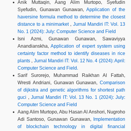
Anik Muttaqin, Aang Alim Murtopo, Syefudin
Syefudin, Gunawan Gunawan,
Application of the
haversine formula method to determine the closest
distance to a minimarket
,
Jurnal Mandiri IT: Vol. 13
No. 1 (2024): July: Computer Science and Field
Isni Azmi, Gunawan Gunawan, Sawaviyya
Anandianskha,
Application of expert system using
certainty factor method to identify diseases in rice
plants
,
Jurnal Mandiri IT: Vol. 12 No. 4 (2024): April:
Computer Science and Field.
Sarif Surorejo, Muhammad Raikhan Al Fattah,
Wresti Andriani, Gunawan Gunawan,
Comparison
of dijkstra and genetic algorithms for shortest path
guci
,
Jurnal Mandiri IT: Vol. 13 No. 1 (2024): July:
Computer Science and Field
Aang Alim Murtopo, Abu Hasan Al Anshori, Nugroho
Adi Santoso, Gunawan Gunawan,
Implementation
of blockchain technology in digital financial